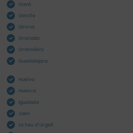
Gavà
Getafe
Girona
Granada
Granollers
Guadalajara
Huelva
Huesca
Igualada
Jaén
La Seu d´Urgell