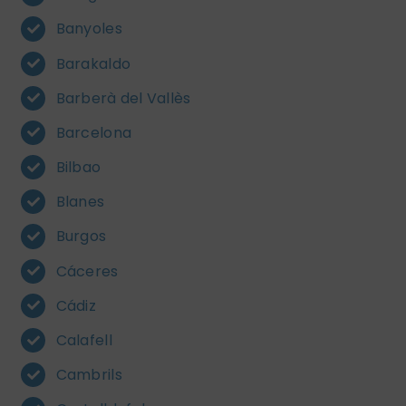
Banyoles
Barakaldo
Barberà del Vallès
Barcelona
Bilbao
Blanes
Burgos
Cáceres
Cádiz
Calafell
Cambrils