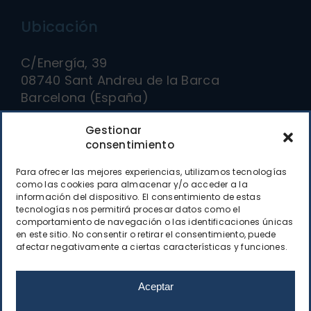
Ubicación
C/Energía, 39
08740 Sant Andreu de la Barca
Barcelona (España)
Gestionar
Cómo llegar
consentimiento
Para ofrecer las mejores experiencias, utilizamos tecnologías
Contacto
como las cookies para almacenar y/o acceder a la
información del dispositivo. El consentimiento de estas
tecnologías nos permitirá procesar datos como el
(+34) 93 682 41 00
comportamiento de navegación o las identificaciones únicas
en este sitio. No consentir o retirar el consentimiento, puede
decoletaje9002@decoletaje9002.com
afectar negativamente a ciertas características y funciones.
Formulario web
Aceptar