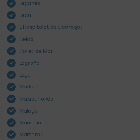
Leganés
León
L’Hospitalet de Llobregat
Lleida
Lloret de Mar
Logroño
Lugo
Madrid
Majadahonda
Málaga
Manresa
Martorell