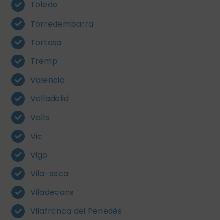
Toledo
Torredembarra
Tortosa
Tremp
Valencia
Valladolid
Valls
Vic
Vigo
Vila-seca
Viladecans
Vilafranca del Penedès