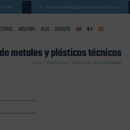
2 41 00
decoletaje9002@decoletaje9002.com
ECTORES
NOSOTROS
BLOG
CONTACTO
e metales y plásticos técnicos
Inicio
/
Producto
/
Todo tipo de materiales