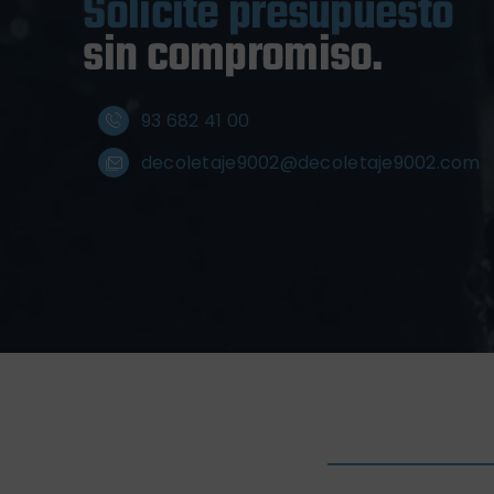
Solicite presupuesto
sin compromiso.
93 682 41 00
decoletaje9002@decoletaje9002.com