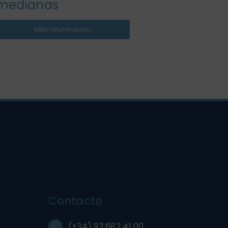
medianas
Más información
Contacto
(+34) 93 682 41 00