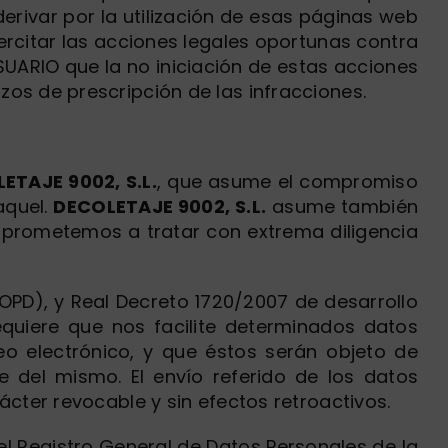
erivar por la utilización de esas páginas web
ercitar las acciones legales oportunas contra
UARIO que la no iniciación de estas acciones
os de prescripción de las infracciones.
ETAJE 9002, S.L.
, que asume el compromiso
aquel.
DECOLETAJE 9002, S.L.
asume también
prometemos a tratar con extrema diligencia
OPD), y Real Decreto 1720/2007 de desarrollo
equiere que nos facilite determinados datos
o electrónico, y que éstos serán objeto de
e del mismo. El envío referido de los datos
cter revocable y sin efectos retroactivos.
l Registro General de Datos Personales de la