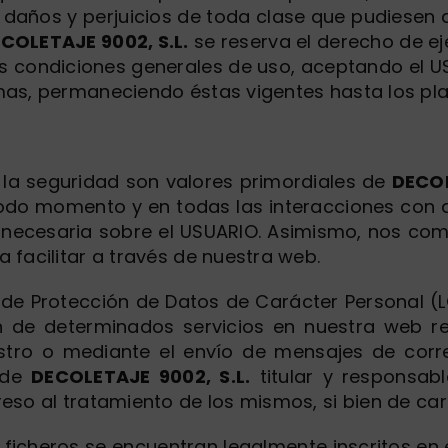
 daños y perjuicios de toda clase que pudiesen d
COLETAJE 9002, S.L.
se reserva el derecho de ej
s condiciones generales de uso, aceptando el US
as, permaneciendo éstas vigentes hasta los plaz
y la seguridad son valores primordiales de
DECOL
todo momento y en todas las interacciones con 
nnecesaria sobre el USUARIO. Asimismo, nos com
 facilitar a través de nuestra web.
de Protección de Datos de Carácter Personal (L
ón de determinados servicios en nuestra web r
istro o mediante el envío de mensajes de corre
s de
DECOLETAJE 9002, S.L.
titular y responsabl
eso al tratamiento de los mismos, si bien de cará
icheros se encuentran legalmente inscritos en e