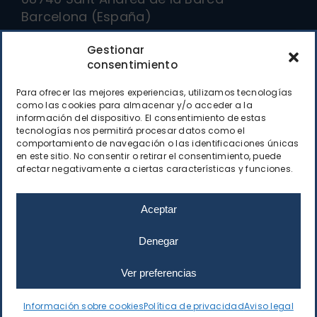
Barcelona (España)
Gestionar
Cómo llegar
consentimiento
Para ofrecer las mejores experiencias, utilizamos tecnologías
Contacto
como las cookies para almacenar y/o acceder a la
información del dispositivo. El consentimiento de estas
tecnologías nos permitirá procesar datos como el
(+34) 93 682 41 00
comportamiento de navegación o las identificaciones únicas
en este sitio. No consentir o retirar el consentimiento, puede
decoletaje9002@decoletaje9002.com
afectar negativamente a ciertas características y funciones.
Formulario web
Aceptar
Denegar
Decoletaje 9002, S.L. –
Mecanizados y producción de
piezas en serie
Ver preferencias
AVISO LEGAL
POLÍTICA DE PRIVACIDAD
COOKIES
DISEÑO WEB: QUALITYSTUDIO
Información sobre cookies
Política de privacidad
Aviso legal