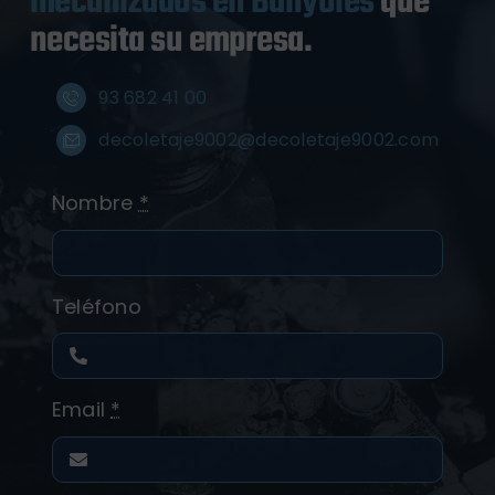
mecanizados en Banyoles
que
necesita su empresa.
93 682 41 00
decoletaje9002@decoletaje9002.com
Nombre
*
Teléfono
Email
*