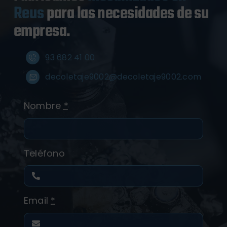
Reus
para las necesidades de su
empresa.
93 682 41 00
decoletaje9002@decoletaje9002.com
Nombre
*
Teléfono
Email
*