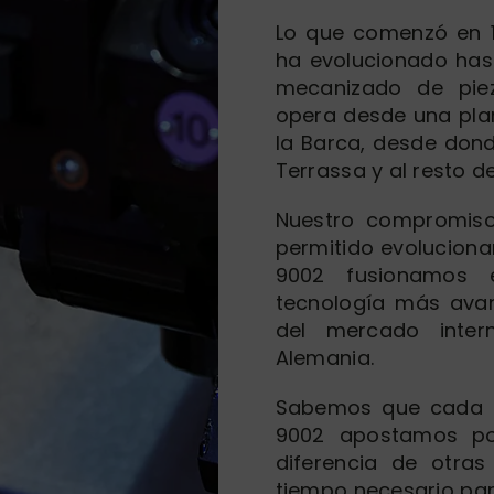
Lo que comenzó en 1
ha evolucionado hast
mecanizado de piez
opera desde una pla
la Barca, desde dond
Terrassa y al resto de
Nuestro compromiso
permitido evolucionar
9002 fusionamos 
tecnología más avan
del mercado inter
Alemania.
Sabemos que cada cl
9002 apostamos por
diferencia de otra
tiempo necesario pa