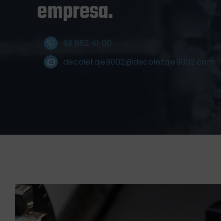
empresa.
93 682 41 00
decoletaje9002@decoletaje9002.com