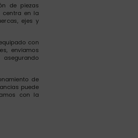
ón de piezas
e centra en la
ercas, ejes y
 equipado con
nes, enviamos
, asegurando
ionamiento de
erancias puede
jamos con la