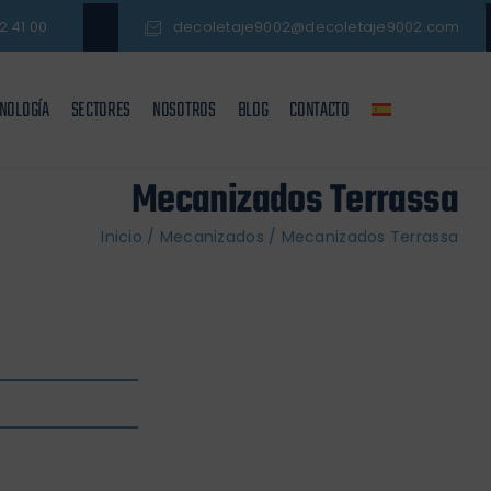
2 41 00
decoletaje9002@decoletaje9002.com
NOLOGÍA
SECTORES
NOSOTROS
BLOG
CONTACTO
Mecanizados Terrassa
Inicio
/
Mecanizados
/
Mecanizados Terrassa