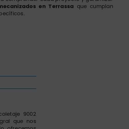
mecanizados en Terrassa
que cumplan
pecíficos.
coletaje 9002
gral que nos
llo, ofrecemos