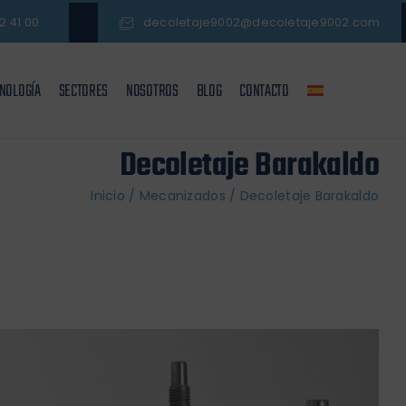
2 41 00
decoletaje9002@decoletaje9002.com
NOLOGÍA
SECTORES
NOSOTROS
BLOG
CONTACTO
Decoletaje Barakaldo
Inicio
/
Mecanizados
/
Decoletaje Barakaldo