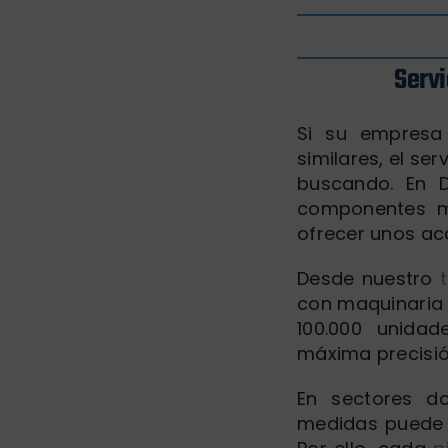
Servi
Si su empresa 
similares, el se
buscando. En 
componentes me
ofrecer unos a
Desde nuestro
con maquinaria 
100.000 unida
máxima precisió
En sectores do
medidas puede c