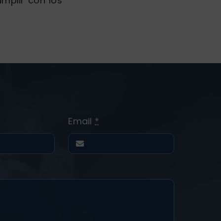
mplir con los
Email
*