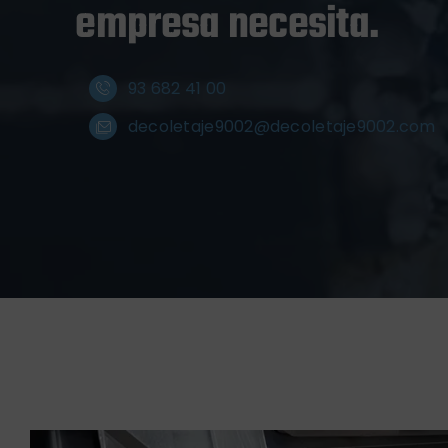
empresa necesita.
93 682 41 00
decoletaje9002@decoletaje9002.com