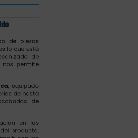
ldo
ipo de piezas
es lo que está
ecanizado de
e nos permite
rca
, equipado
ries de hasta
 acabados de
iación en las
del producto.