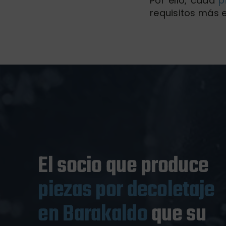
Por ello, cada
p
requisitos más e
El socio que produce
piezas por decoletaje
en Barakaldo
que su