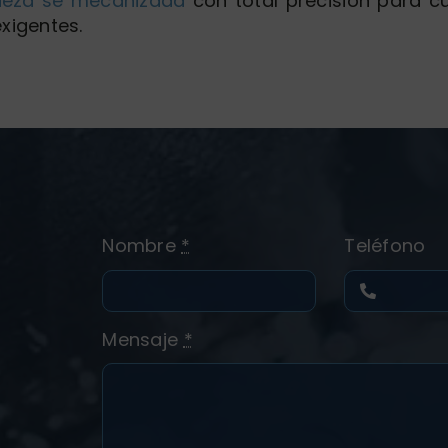
ieza se mecanizada
con total precisión para cu
xigentes.
Nombre
*
Teléfono
Mensaje
*