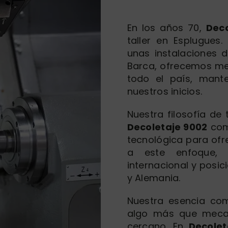
En los años 70,
Deco
taller en Esplugues
unas instalaciones 
Barca, ofrecemos me
todo el país, mant
nuestros inicios.
Nuestra filosofía de
Decoletaje 9002
comb
tecnológica para ofr
a este enfoque, 
internacional y posi
y Alemania.
Nuestra esencia com
algo más que mecani
cercano. En
Decolet