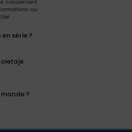
tes concernant
nformations ou
ter.
 en série ?
coletaje
ommande ?