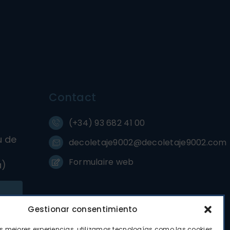
Contact
(+34) 93 682 41 00
u de
decoletaje9002@decoletaje9002.com
Formulaire web
a)
Gestionar consentimiento
as mejores experiencias, utilizamos tecnologías como las cookies