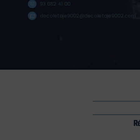
93 682 41 00
decoletaje9002@decoletaje9002.com
R