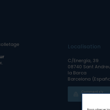
colletage
Localisation
ur
C/Energía, 39
x.
08740 Sant Andre
la Barca
Barcelona (Españ
Comment s’y
rendre
Para ofrecer l