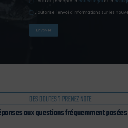
J’ai lu et j’accepte la
notice legal
et la
politi
J'autorise l'envoi d'informations sur les nouv
Envoyer
DES DOUTES ? PRENEZ NOTE
éponses aux questions fréquemment posées