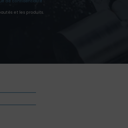
que de confidentialité
.
eautés et les produits.