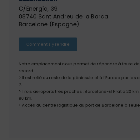
C/Energía, 39
08740 Sant Andreu de la Barca
Barcelone (Espagne)
Comment s’y rendre
Notre emplacement nous permet de répondre à toute d
record.
> Il est relié au reste de la péninsule et à l’Europe par les
7.
> Trois aéroports très proches : Barcelone-El Prat à 20 km
90 km.
> Accès au centre logistique du port de Barcelone à seul