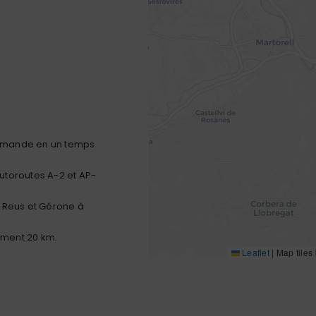
emande en un temps
 autoroutes A-2 et AP-
. Reus et Gérone à
ement 20 km.
Leaflet
|
Map tiles